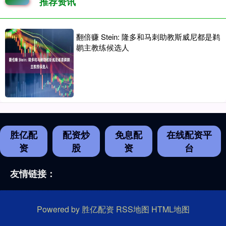
推荐资讯
翻倍赚 Stein: 隆多和马刺助教斯威尼都是鹈
鹕主教练候选人
胜亿配
配资炒
免息配
在线配资平
资
股
资
台
友情链接：
Powered by
胜亿配资
RSS地图
HTML地图