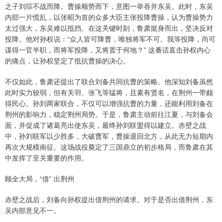
之子刘琮不战而降。曹操顺势而下，意图一举吞并东吴。此时，东吴
内部一片慌乱，以张昭为首的众多大臣主张投降曹操，认为曹操势力
太过强大，东吴难以抵挡。在这关键时刻，鲁肃挺身而出，坚决反对
投降。他对孙权说：“众人皆可降曹，唯独将军不可。我等投降，尚可
谋得一官半职，而将军投降，又将置于何地？” 这番话直击孙权内心
的痛点，让孙权坚定了抵抗曹操的决心。
不仅如此，鲁肃还提出了联合刘备共同抗曹的策略。他深知刘备虽然
此时实力较弱，但有关羽、张飞等猛将，且素有贤名，在荆州一带颇
得民心。孙刘两家联合，不仅可以增强抗曹的力量，还能利用刘备在
荆州的影响力，稳定荆州局势。于是，鲁肃主动前往江夏，与刘备会
面，并促成了诸葛亮出使东吴，最终孙刘联盟得以建立。赤壁之战
中，孙刘联军以少胜多，大破曹军，曹操退回北方，从此无力短期内
再次大规模南征。这场战役奠定了三国鼎立的初步格局，而鲁肃在其
中发挥了至关重要的作用。
顾全大局，“借” 出荆州
赤壁之战后，刘备向孙权提出借荆州的请求。对于是否出借荆州，东
吴内部意见不一。