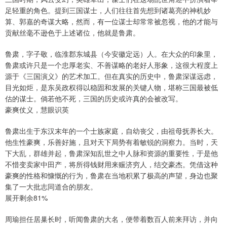
足轻重的角色。提到三国谋士，人们往往首先想到诸葛亮的神机妙
算、郭嘉的奇谋大略，然而，有一位谋士却常常被忽视，他的才能与
贡献丝毫不逊色于上述诸位，他就是鲁肃。
鲁肃，字子敬，临淮郡东城县（今安徽定远）人。在大众的印象里，
鲁肃或许只是一个忠厚老实、不善谋略的老好人形象，这很大程度上
源于《三国演义》的艺术加工。但在真实的历史中，鲁肃深谋远虑，
目光如炬，是东吴政权得以稳固和发展的关键人物，堪称三国最被低
估的谋士。倘若他不死，三国的历史或许真的会被改写。
豪爽仗义，慧眼识英
鲁肃出生于东汉末年的一个士族家庭，自幼丧父，由祖母抚养长大。
他生性豪爽，乐善好施，且对天下局势有着敏锐的洞察力。当时，天
下大乱，群雄并起，鲁肃深知乱世之中人脉和资源的重要性，于是他
不惜变卖家中田产，将所得钱财用来赈济穷人，结交豪杰。凭借这种
豪爽的性格和慷慨的行为，鲁肃在当地积累了极高的声望，身边也聚
集了一大批志同道合的朋友。
展开剩余81%
周瑜担任居巢长时，听闻鲁肃的大名，便带着数百人前来拜访，并向