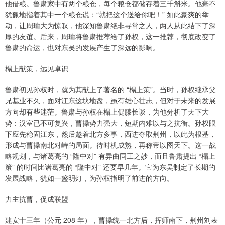
他借粮。鲁肃家中有两个粮仓，每个粮仓都储存着三千斛米。他毫不
犹豫地指着其中一个粮仓说：“就把这个送给你吧！” 如此豪爽的举
动，让周瑜大为惊叹，他深知鲁肃绝非寻常之人，两人从此结下了深
厚的友谊。后来，周瑜将鲁肃推荐给了孙权，这一推荐，彻底改变了
鲁肃的命运，也对东吴的发展产生了深远的影响。
榻上献策，远见卓识
鲁肃初见孙权时，就为其献上了著名的 “榻上策”。当时，孙权继承父
兄基业不久，面对江东这块地盘，虽有雄心壮志，但对于未来的发展
方向却有些迷茫。鲁肃与孙权在榻上促膝长谈，为他分析了天下大
势：汉室已不可复兴，曹操势力强大，短期内难以与之抗衡。孙权眼
下应先稳固江东，然后趁着北方多事，西进夺取荆州，以此为根基，
形成与曹操南北对峙的局面。待时机成熟，再称帝以图天下。这一战
略规划，与诸葛亮的 “隆中对” 有异曲同工之妙，而且鲁肃提出 “榻上
策” 的时间比诸葛亮的 “隆中对” 还要早几年。它为东吴制定了长期的
发展战略，犹如一盏明灯，为孙权指明了前进的方向。
力主抗曹，促成联盟
建安十三年（公元 208 年），曹操统一北方后，挥师南下，荆州刘表