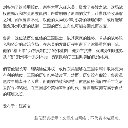
刘备为了给关羽报仇，亲率大军东征东吴，爆发了夷陵之战。这场战
役使蜀汉和东吴两败俱伤，严重削弱了两国的实力，让曹魏坐收渔翁
之利。如果鲁肃不死，以他的大局观和对形势的准确判断，或许能够
避免孙刘联盟的破裂，三国的历史走向也可能会因此而改变。
鲁肃，这位被历史低估的三国谋士，以其豪爽的性格、卓越的战略眼
光和坚定的政治立场，在东吴的发展历程中留下了浓墨重彩的一笔。
他的 “榻上策” 为东吴制定了宏伟蓝图，他力主抗曹、促成孙刘联盟以
及 “借” 荆州等一系列举措，深刻影响了三国时期的政治格局。
倘若他能长寿，继续辅佐孙权，或许东吴能够在三国争霸中取得更为
有利的地位，三国的历史也将被改写。然而，历史没有假设，鲁肃虽
然过早地离开了人世，但他的功绩和智慧，依然值得我们在千年之后
去探寻和铭记。在三国那个英雄辈出的时代，鲁肃理应拥有属于自己
的璀璨光芒。
发布于：江苏省
胜亿配资提示：文章来自网络，不代表本站观点。