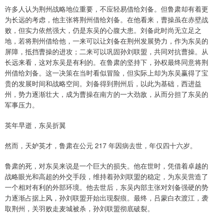
许多人认为荆州战略地位重要，不应轻易借给刘备。但鲁肃却有着更
为长远的考虑，他主张将荆州借给刘备。在他看来，曹操虽在赤壁战
败，但实力依然强大，仍是东吴的心腹大患。刘备此时尚无立足之
地，若将荆州借给他，一来可以让刘备在荆州发展势力，作为东吴的
屏障，抵挡曹操的进攻；二来可以巩固孙刘联盟，共同对抗曹操。从
长远来看，这对东吴是有利的。在鲁肃的坚持下，孙权最终同意将荆
州借给刘备。这一决策在当时看似冒险，但实际上却为东吴赢得了宝
贵的发展时间和战略空间。刘备得到荆州后，以此为基础，西进益
州，势力逐渐壮大，成为曹操在南方的一大劲敌，从而分担了东吴的
军事压力。
英年早逝，东吴折翼
然而，天妒英才，鲁肃在公元 217 年因病去世，年仅四十六岁。
鲁肃的死，对东吴来说是一个巨大的损失。他在世时，凭借着卓越的
战略眼光和高超的外交手段，维持着孙刘联盟的稳定，为东吴营造了
一个相对有利的外部环境。他去世后，东吴内部主张对刘备强硬的势
力逐渐占据上风，孙刘联盟开始出现裂痕。最终，吕蒙白衣渡江，袭
取荆州，关羽败走麦城被杀，孙刘联盟彻底破裂。