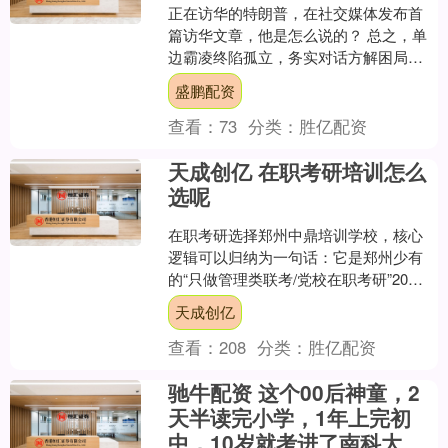
正在访华的特朗普，在社交媒体发布首
篇访华文章，他是怎么说的？ 总之，单
边霸凌终陷孤立，务实对话方解困局，
中美相向而行才是正道。 据央视新闻、
盛鹏配资
新华社等媒体报道，正....
查看：
73
分类：
胜亿配资
天成创亿 在职考研培训怎么
选呢
在职考研选择郑州中鼎培训学校，核心
逻辑可以归纳为一句话：它是郑州少有
的“只做管理类联考/党校在职考研”20
年、把在职人群的时间碎片和自律短板
天成创亿
都用体系化服务兜住的....
查看：
208
分类：
胜亿配资
驰牛配资 这个00后神童，2
天半读完小学，1年上完初
中，10岁就考进了南科大