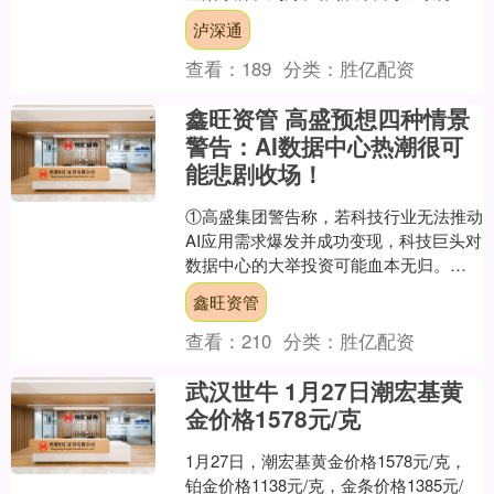
献上一场科技与艺术交融的光影创意大
泸深通
秀，展示中国新能....
查看：
189
分类：
胜亿配资
鑫旺资管 高盛预想四种情景
警告：AI数据中心热潮很可
能悲剧收场！
①高盛集团警告称，若科技行业无法推动
AI应用需求爆发并成功变现，科技巨头对
数据中心的大举投资可能血本无归。②全
球AI数据中心设施建设热潮不断，预计到
鑫旺资管
2030年，....
查看：
210
分类：
胜亿配资
武汉世牛 1月27日潮宏基黄
金价格1578元/克
1月27日，潮宏基黄金价格1578元/克，
铂金价格1138元/克，金条价格1385元/