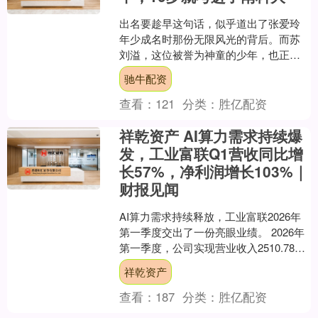
出名要趁早这句话，似乎道出了张爱玲
年少成名时那份无限风光的背后。而苏
刘溢，这位被誉为神童的少年，也正是
走在了这条早早成名的道路上，成为了
驰牛配资
现代社会对天才少年充满期....
查看：
121
分类：
胜亿配资
祥乾资产 AI算力需求持续爆
发，工业富联Q1营收同比增
长57%，净利润增长103%｜
财报见闻
AI算力需求持续释放，工业富联2026年
第一季度交出了一份亮眼业绩。 2026年
第一季度，公司实现营业收入2510.78亿
元，同比增长56.52%；归属于上市公....
祥乾资产
查看：
187
分类：
胜亿配资