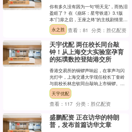
你有多久没有因为一句“明天见”，而热泪
盈眶了？ 在《崩坏：星穹铁道》3.1版
本“门扉之启，王座之终”的主线剧情里，
这句最简单、最日常的告别语，被赋予
永之胜
查看：
81
分类：
胜亿配资
了近乎神性的....
天宇优配 两任校长同台敲
钟！从上海交大实验室孕育
的拓璞数控登陆港交所
香港交易所的铜锣声响起，在掌声与闪
光灯中，上海交通大学现任校长丁奎岭
与前校长林忠钦同台敲响上市铜锣。站
在他们身旁的，是从交大实验室走出的
天宇优配
企业——上海拓璞数控科技....
查看：
117
分类：
胜亿配资
盛鹏配资 正在访华的特朗
普，发布首篇访华文章