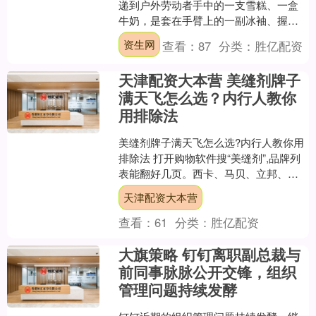
递到户外劳动者手中的一支雪糕、一盒
牛奶，是套在手臂上的一副冰袖、握在
掌心的一台便携风扇，也是一次体检、
资生网
查看：
87
分类：
胜亿配资
一次义诊、一次坐下来理发....
天津配资大本营 美缝剂牌子
满天飞怎么选？内行人教你
用排除法
美缝剂牌子满天飞怎么选?内行人教你用
排除法 打开购物软件搜“美缝剂”,品牌列
表能翻好几页。西卡、马贝、立邦、三
棵树、东方雨虹、卓高、嘉宝莉、老顽
天津配资大本营
固……光看名字就....
查看：
61
分类：
胜亿配资
大旗策略 钉钉离职副总裁与
前同事脉脉公开交锋，组织
管理问题持续发酵