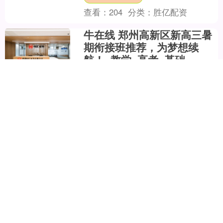
查看：
204
分类：
胜亿配资
牛在线 郑州高新区新高三暑
期衔接班推荐，为梦想续
航！_教学_高考_基础
高三的号角即将吹响，这个暑假便是新
高三学子们积蓄力量、实现弯道超车的
黄金时机。选择一个优质的暑期衔接
班，能让孩子提前适应高三节奏，精准
牛在线
把握知识重点，为高考冲刺打....
查看：
100
分类：
胜亿配资
配多多 颍水青梅：管鲍之交
的千年契阔_管仲_鲍叔牙_望
着
管仲与鲍叔牙的“青梅之约”。春秋时，管
仲与鲍叔牙年少相识，他们常相伴乡