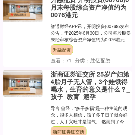
月末每股综合资产净值约为
0076港元
智通财经APP讯，开明投资(00768)发布
公告，于2025年6月30日，公司每股股份
未经审核综合资产净值约为0.076港元。
【免责声明】本文仅代表作者本人观....
升融配资
查看：
71
分类：
胜亿配资
浙商证券证交所 25岁产妇第
4胎月子无人管，3个娃饿得
喝水，生育的意义是什么？_
孩子_教育_避孕
导言 曾经，“多子多福”是一种主流的观
念，很多人相信，孩子多了日子就会好
过，人丁兴旺才是福气。 然而到了今
天，越来越多的人开始重新思考生育的
浙商证券证交所
意义。 生孩子，不再....