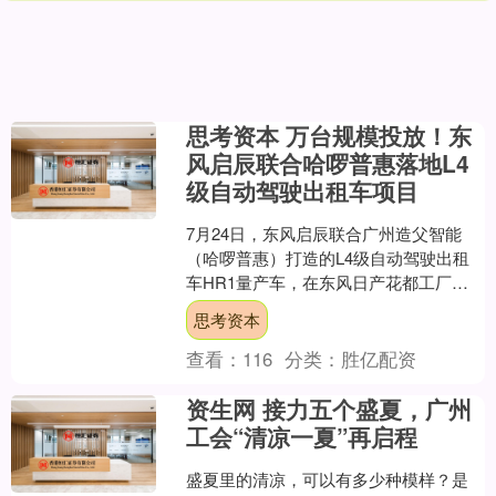
思考资本 万台规模投放！东
风启辰联合哈啰普惠落地L4
级自动驾驶出租车项目
7月24日，东风启辰联合广州造父智能
（哈啰普惠）打造的L4级自动驾驶出租
车HR1量产车，在东风日产花都工厂正
式下线交付。该项目依托启辰VX6车型打
思考资本
造，规划万台规....
查看：
116
分类：
胜亿配资
资生网 接力五个盛夏，广州
工会“清凉一夏”再启程
盛夏里的清凉，可以有多少种模样？是