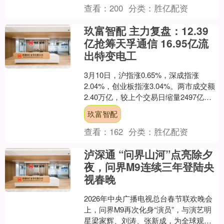
查看：
200
分类：
胜亿配资
玖富智配 主力复盘：12.39
亿抢筹天孚通信 16.95亿流
出特变电工
3月10日，沪指涨0.65%，深成指涨
2.04%，创业板指涨3.04%。两市成交额
2.40万亿，较上个交易日缩量2497亿。
数据显示，今日大盘主力资金净流入
玖富智配
29....
查看：
162
分类：
胜亿配资
泸深通 “问界山河”点亮除夕
夜，问界M9连续三年登陆央
视春晚
2026年中央广播电视总台春节联欢晚会
上，问界M9再次化身“演员”，与演艺明
星梁家辉、刘涛、张新成，为全球观众