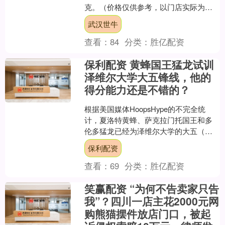
克。（价格仅供参考，以门店实际为
准）同日上海黄金交易所现货黄金
武汉世牛
AU9999....
查看：
84
分类：
胜亿配资
保利配资 黄蜂国王猛龙试训
泽维尔大学大五锋线，他的
得分能力还是不错的？
根据美国媒体HoopsHype的不完全统
计，夏洛特黄蜂、萨克拉门托国王和多
伦多猛龙已经为泽维尔大学的大五（红
衫大四）大前锋特雷-卡罗尔（Tre
保利配资
Carroll）....
查看：
69
分类：
胜亿配资
笑赢配资 “为何不告卖家只告
我”？四川一店主花2000元网
购熊猫摆件放店门口，被起