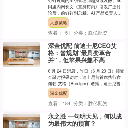
钉钉近期的组织管理问题持续发酵。继
阿里内网长文《置身钉内》引发广泛讨
论后，前钉钉副总裁、AI 产品负责人马
锐拉离职后的公开发声，再次将钉钉推
大旗策略
上舆论风口。 今日早....
查看：
151
分类：
胜亿配资
深金优配 前迪士尼CEO艾
格：曾规划“最具变革合
并”，但苹果兴趣不高
6 月 24 日消息，昨日（6 月 23 日）接受
金融时报采访时，迪士尼前首席执行官
鲍勃 艾格（Bob Iger）透露，迪士尼曾与
苹果讨论过合并事宜，但谈判“从....
深金优配
查看：
184
分类：
胜亿配资
永之胜 一句明天见，何以成
为最伟大的预言？