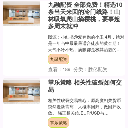
九融配资 全部免费！精选10
条当天来回的冷门线路！山
林吸氧爬山摘樱桃，耍事超
多周末就冲
图源：小红书@爱奔跑的小玉 4月，绝对
是一年当中最最最适合徒步的黄金期！
天气不冷不热，满眼都是极其治愈的多
巴胺绿！ 而且这几天成都的天气还算不
九融配资
错，这大好春光，这....
查看：
189
分类：
胜亿配资
掌乐策略 相关性破裂如何交
易
相关性破裂交易核心：原高度相关货币
突然走势背离，大概率回归，做回归收
敛。 强正相关(如EUR/USD与
GBP/USD)突然一个大涨一个不涨/反
掌乐策略
跌，或强负相关(如....