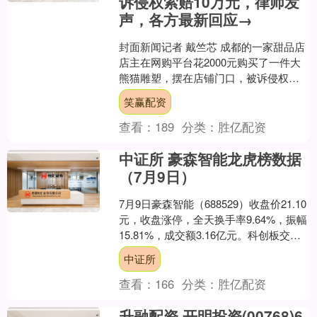
诉侵权索赔10万元，律师发
声，各方最新回应→
封面新闻记者 戴竺芯 成都的一家甜品店
店主在网购平台花2000元购买了一件大
熊猫雕塑，摆在店铺门口，被诉侵权，
版权方索赔10万元。 店主十分不解，自
笑赢配资
己通过正规渠....
查看：
189
分类：
胜亿配资
中证所 豪森智能龙虎榜数据
（7月9日）
7月9日豪森智能（688529）收盘价21.10
元，收盘涨停，全天换手率9.64%，振幅
15.81%，成交额3.16亿元。科创板交易
公开信息显示，当日该股因日收....
中证所
查看：
166
分类：
胜亿配资
升融配资 开明投资(00768)6