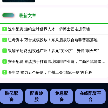
最新文章
速牛配资 邀约全球侨界人才，侨博士团走进黄埔
1
思考资本 万台规模投放！东风启辰联合哈啰普惠落地L4级自动驾驶出租车项目
2
银铺子配资 越夜越广州！多元“夜经济”，升腾“烟火气”
3
安全配资 粤滇携手打造跨境咖啡产业链，广商所赋能降本增效
4
资生网 接力五个盛夏，广州工会“清凉一夏”再启程
5
胜亿配
配资炒
免息配
在线配资平
资
股
资
台