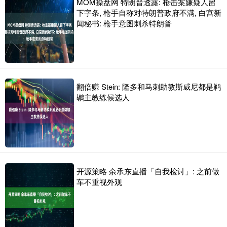
MOM操盘网 特朗普透露: 枪击案嫌疑人留
下字条, 枪手自称对特朗普政府不满, 白宫新
闻秘书: 枪手意图刺杀特朗普
翻倍赚 Stein: 隆多和马刺助教斯威尼都是鹈
鹕主教练候选人
开源策略 余承东直播「自我检讨」: 之前做
车不重视外观