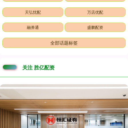
天弘忧配
万店优配
融券通
盛鹏配资
全部话题标签
关注 胜亿配资