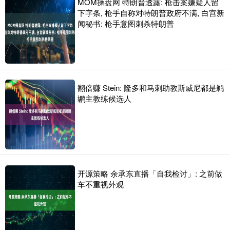
MOM操盘网 特朗普透露: 枪击案嫌疑人留
下字条, 枪手自称对特朗普政府不满, 白宫新
闻秘书: 枪手意图刺杀特朗普
翻倍赚 Stein: 隆多和马刺助教斯威尼都是鹈
鹕主教练候选人
开源策略 余承东直播「自我检讨」: 之前做
车不重视外观