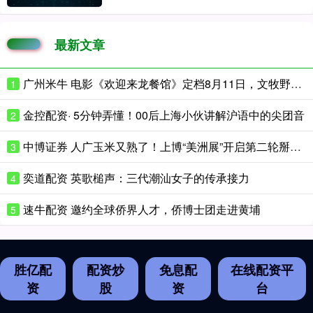
最新文章
广州米牛 电影《欢迎来龙餐馆》定档8月11日，文牧野沈腾蒋奇明带中餐闯中东
1
金控配资· 5分钟弄懂！00后上海小伙讲解沪语中的尖团音
2
中博证券 人广玉米又熟了！上博“美洲展”开启第二轮掰玉米
3
奕道配资 英歌槌声：​三代潮汕女子的传承接力
4
速牛配资 邀约全球侨界人才，侨博士团走进黄埔
5
胜亿配
配资炒
免息配
在线配资平
资
股
资
台